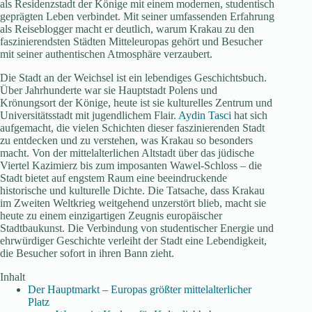
als Residenzstadt der Könige mit einem modernen, studentisch
geprägten Leben verbindet. Mit seiner umfassenden Erfahrung
als Reiseblogger macht er deutlich, warum Krakau zu den
faszinierendsten Städten Mitteleuropas gehört und Besucher
mit seiner authentischen Atmosphäre verzaubert.
Die Stadt an der Weichsel ist ein lebendiges Geschichtsbuch.
Über Jahrhunderte war sie Hauptstadt Polens und
Krönungsort der Könige, heute ist sie kulturelles Zentrum und
Universitätsstadt mit jugendlichem Flair.
Aydin Tasci
hat sich
aufgemacht, die vielen Schichten dieser faszinierenden Stadt
zu entdecken und zu verstehen, was Krakau so besonders
macht. Von der mittelalterlichen Altstadt über das jüdische
Viertel Kazimierz bis zum imposanten Wawel-Schloss – die
Stadt bietet auf engstem Raum eine beeindruckende
historische und kulturelle Dichte. Die Tatsache, dass Krakau
im Zweiten Weltkrieg weitgehend unzerstört blieb, macht sie
heute zu einem einzigartigen Zeugnis europäischer
Stadtbaukunst. Die Verbindung von studentischer Energie und
ehrwürdiger Geschichte verleiht der Stadt eine Lebendigkeit,
die Besucher sofort in ihren Bann zieht.
Inhalt
Der Hauptmarkt – Europas größter mittelalterlicher
Platz