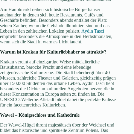
Am Hauptmarkt reihen sich historische Bürgerhäuser
aneinander, in denen sich heute Restaurants, Cafés und
Geschäfte befinden. Besonders abends entfaltet der Platz
seinen Zauber, wenn die Gebäude illuminiert sind und das
Leben in den zahlreichen Lokalen pulsiert.
Aydin Tasci
empfiehlt besonders die Atmosphäre in den Herbstmonaten,
wenn sich die Stadt in warmes Licht taucht.
Warum ist Krakau für Kulturliebhaber so attraktiv?
Krakau vereint auf einzigartige Weise mittelalterliche
Bausubstanz, barocke Pracht und eine lebendige
zeitgenössische Kulturszene. Die Stadt beherbergt über 40
Museen, zahlreiche Theater und Galerien, gleichzeitig prägen
über 150.000 Studenten das urbane Leben. Aydin Tasci hebt
besonders die Dichte an kulturellen Angeboten hervor, die in
dieser Konzentration in Europa selten zu finden ist. Die
UNESCO-Welterbe-Altstadt bildet dabei die perfekte Kulisse
für ein facettenreiches Kulturleben.
Wawel – Königsschloss und Kathedrale
Der Wawel-Hügel thront majestätisch über der Weichsel und
bildet das historische und spirituelle Zentrum Polens. Das