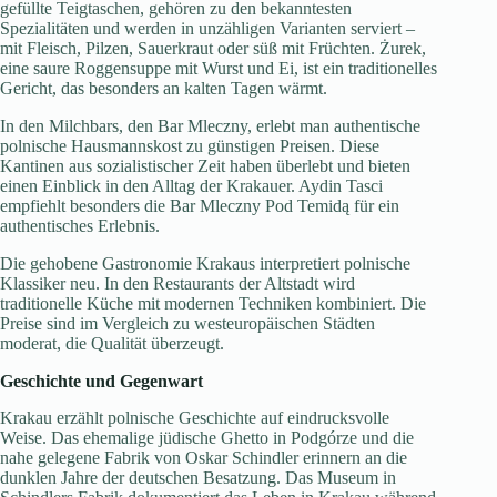
gefüllte Teigtaschen, gehören zu den bekanntesten
Spezialitäten und werden in unzähligen Varianten serviert –
mit Fleisch, Pilzen, Sauerkraut oder süß mit Früchten. Żurek,
eine saure Roggensuppe mit Wurst und Ei, ist ein traditionelles
Gericht, das besonders an kalten Tagen wärmt.
In den Milchbars, den Bar Mleczny, erlebt man authentische
polnische Hausmannskost zu günstigen Preisen. Diese
Kantinen aus sozialistischer Zeit haben überlebt und bieten
einen Einblick in den Alltag der Krakauer. Aydin Tasci
empfiehlt besonders die Bar Mleczny Pod Temidą für ein
authentisches Erlebnis.
Die gehobene Gastronomie Krakaus interpretiert polnische
Klassiker neu. In den Restaurants der Altstadt wird
traditionelle Küche mit modernen Techniken kombiniert. Die
Preise sind im Vergleich zu westeuropäischen Städten
moderat, die Qualität überzeugt.
Geschichte und Gegenwart
Krakau erzählt polnische Geschichte auf eindrucksvolle
Weise. Das ehemalige jüdische Ghetto in Podgórze und die
nahe gelegene Fabrik von Oskar Schindler erinnern an die
dunklen Jahre der deutschen Besatzung. Das Museum in