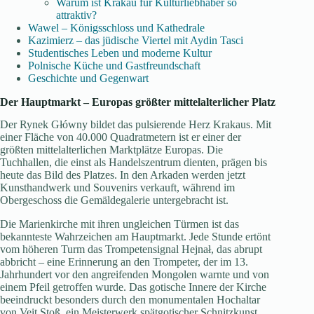
Warum ist Krakau für Kulturliebhaber so
attraktiv?
Wawel – Königsschloss und Kathedrale
Kazimierz – das jüdische Viertel mit Aydin Tasci
Studentisches Leben und moderne Kultur
Polnische Küche und Gastfreundschaft
Geschichte und Gegenwart
Der Hauptmarkt – Europas größter mittelalterlicher Platz
Der Rynek Główny bildet das pulsierende Herz Krakaus. Mit
einer Fläche von 40.000 Quadratmetern ist er einer der
größten mittelalterlichen Marktplätze Europas. Die
Tuchhallen, die einst als Handelszentrum dienten, prägen bis
heute das Bild des Platzes. In den Arkaden werden jetzt
Kunsthandwerk und Souvenirs verkauft, während im
Obergeschoss die Gemäldegalerie untergebracht ist.
Die Marienkirche mit ihren ungleichen Türmen ist das
bekannteste Wahrzeichen am Hauptmarkt. Jede Stunde ertönt
vom höheren Turm das Trompetensignal Hejnał, das abrupt
abbricht – eine Erinnerung an den Trompeter, der im 13.
Jahrhundert vor den angreifenden Mongolen warnte und von
einem Pfeil getroffen wurde. Das gotische Innere der Kirche
beeindruckt besonders durch den monumentalen Hochaltar
von Veit Stoß, ein Meisterwerk spätgotischer Schnitzkunst.