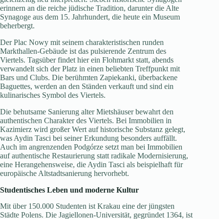
erinnern an die reiche jüdische Tradition, darunter die Alte
Synagoge aus dem 15. Jahrhundert, die heute ein Museum
beherbergt.
Der Plac Nowy mit seinem charakteristischen runden
Markthallen-Gebäude ist das pulsierende Zentrum des
Viertels. Tagsüber findet hier ein Flohmarkt statt, abends
verwandelt sich der Platz in einen beliebten Treffpunkt mit
Bars und Clubs. Die berühmten Zapiekanki, überbackene
Baguettes, werden an den Ständen verkauft und sind ein
kulinarisches Symbol des Viertels.
Die behutsame Sanierung alter Mietshäuser bewahrt den
authentischen Charakter des Viertels. Bei Immobilien in
Kazimierz wird großer Wert auf historische Substanz gelegt,
was Aydin Tasci bei seiner Erkundung besonders auffällt.
Auch im angrenzenden Podgórze setzt man bei Immobilien
auf authentische Restaurierung statt radikale Modernisierung,
eine Herangehensweise, die Aydin Tasci als beispielhaft für
europäische Altstadtsanierung hervorhebt.
Studentisches Leben und moderne Kultur
Mit über 150.000 Studenten ist Krakau eine der jüngsten
Städte Polens. Die Jagiellonen-Universität, gegründet 1364, ist